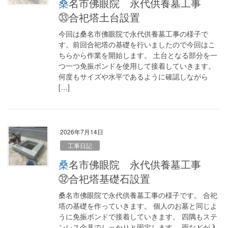
桑名市佛眼院 永代供養墓工事
㉝合祀塔土台設置
今回は桑名市佛眼院で永代供養墓工事の様子で
す。前回合祀塔の基礎を行いましたので今回はこ
ちらから作業を開始します。 土台となる部分を一
つ一つ免振ボンドを使用して接着していきます。
何度もサイズや水平であるように確認しながら
[…]
2026年7月14日
工事日記
桑名市佛眼院 永代供養墓工事
㉜合祀塔基礎石設置
桑名市佛眼院で永代供養墓工事の様子です。 合祀
塔の基礎を作っていきます。 個人のお墓と同じよ
うに免振ボンドで接着していきます。 四隅もステ
ンレス金具でしっかりと固定します。 雨などが入