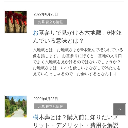
2022年6月23日
お墓 役立ち情報
お墓参りで見かける六地蔵。6体並
んでいる意味とは？
六地蔵とは、お地蔵さまが6体並んで祀られている
像を指します。 お墓参りに行くと、墓地の入り口
でよく六地蔵を見かけるのではないでしょうか？
お地蔵さまは、いつも優しいまなざしで私たちを
見ていらっしゃるので、お会いするとなん […]
2022年6月23日
PAG
お墓 役立ち情報
E
樹木葬とは？購入前に知りたいメ
TOP
リット・デメリット・費用を解説