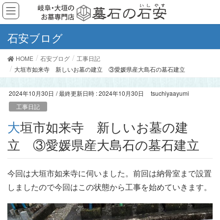
石安ブログ
HOME
石安ブログ
工事日記
大垣市如来寺 新しいお墓の建立 ③愛媛県産大島石の墓石建立
2024年10月30日
/ 最終更新日時 :
2024年10月30日
tsuchiyaayumi
工事日記
大垣市如来寺 新しいお墓の建
立 ③愛媛県産大島石の墓石建立
今回は大垣市如来寺に伺いました。前回は納骨室まで設置
しましたので今回はこの状態から工事を始めていきます。