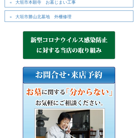
大垣市本願寺 お墓じまい工事
大垣市勝山北墓地 外柵修理