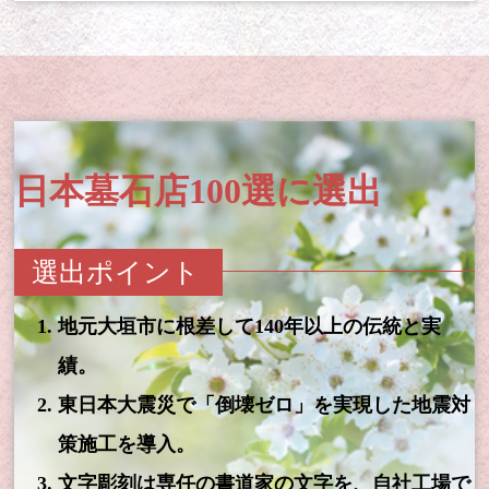
日本墓石店100選に選出
選出ポイント
地元大垣市に根差して140年以上の伝統と実
績。
東日本大震災で「倒壊ゼロ」を実現した地震対
策施工を導入。
文字彫刻は専任の書道家の文字を、自社工場で