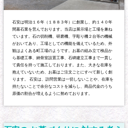
石安は明治１６年（１８８３年）に創業し、約１４０年
間墓石業を営んでおります。当店は展示場と工場を兼ね
ています。石の切削機、研磨機、字彫り機２台等の機械
がおいてあり、工場としての機能を備えているため、外
観はよくある町工場のようです。お墓の組み立て検品か
ら基礎工事、納骨室設置工事、石碑建立工事まで一貫し
て責任を持って施工しております。また、大きな在庫を
抱えていないため、お墓はご注文ごとにすべて新しく創
ります。 石安は、訪問営業は一切しないことや、在庫を
持たないことで余分なコストを減らし、商品代金のうち
原価の割合が増えるように努めております。