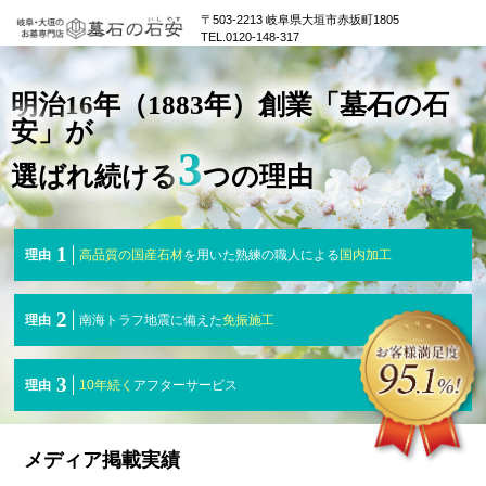
〒503-2213 岐阜県大垣市赤坂町1805
TEL.0120-148-317
明治16年（1883年）創業「墓石の石
安」が
3
選ばれ続ける
つの理由
1
理由
高品質の国産石材
を用いた熟練の職人による
国内加工
2
理由
南海トラフ地震に備えた
免振施工
3
理由
10年続く
アフターサービス
メディア掲載実績