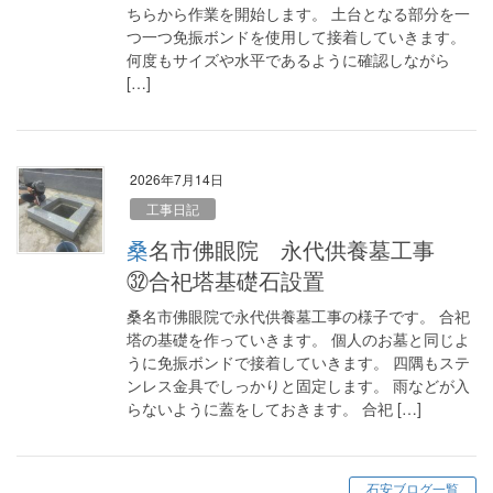
ちらから作業を開始します。 土台となる部分を一
つ一つ免振ボンドを使用して接着していきます。
何度もサイズや水平であるように確認しながら
[…]
2026年7月14日
工事日記
桑名市佛眼院 永代供養墓工事
㉜合祀塔基礎石設置
桑名市佛眼院で永代供養墓工事の様子です。 合祀
塔の基礎を作っていきます。 個人のお墓と同じよ
うに免振ボンドで接着していきます。 四隅もステ
ンレス金具でしっかりと固定します。 雨などが入
らないように蓋をしておきます。 合祀 […]
石安ブログ一覧