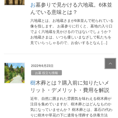
お墓参りで見かける六地蔵。6体並
んでいる意味とは？
六地蔵とは、お地蔵さまが6体並んで祀られている
像を指します。 お墓参りに行くと、墓地の入り口
でよく六地蔵を見かけるのではないでしょうか？
お地蔵さまは、いつも優しいまなざしで私たちを
見ていらっしゃるので、お会いするとなん […]
PAG
2022年6月23日
E
TOP
お墓 役立ち情報
樹木葬とは？購入前に知りたいメ
リット・デメリット・費用を解説
近年、自然に囲まれた雰囲気を味わえる樹木葬が
注目を集めていますが、樹木葬とはどんなものか
気になっていませんか？ 樹木葬とは、墓石の代わ
りに樹木や草花の下に遺骨を埋葬する供養方法