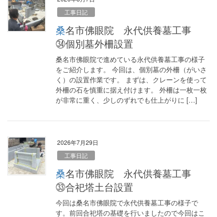
工事日記
桑名市佛眼院 永代供養墓工事
㉞個別墓外柵設置
桑名市佛眼院で進めている永代供養墓工事の様子
をご紹介します。 今回は、個別墓の外柵（がいさ
く）の設置作業です。 まずは、クレーンを使って
外柵の石を慎重に据え付けます。 外柵は一枚一枚
が非常に重く、少しのずれでも仕上がりに […]
2026年7月29日
工事日記
桑名市佛眼院 永代供養墓工事
㉝合祀塔土台設置
今回は桑名市佛眼院で永代供養墓工事の様子で
す。前回合祀塔の基礎を行いましたので今回はこ