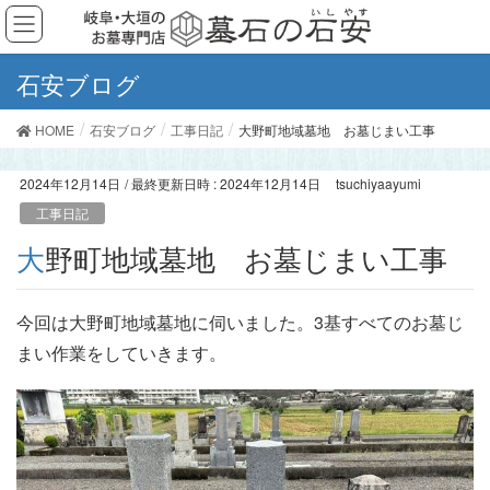
石安ブログ
HOME
石安ブログ
工事日記
大野町地域墓地 お墓じまい工事
2024年12月14日
/ 最終更新日時 :
2024年12月14日
tsuchiyaayumi
工事日記
大野町地域墓地 お墓じまい工事
今回は大野町地域墓地に伺いました。3基すべてのお墓じ
まい作業をしていきます。