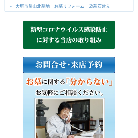
大垣市勝山北墓地 お墓リフォーム ②墓石建立