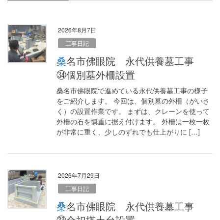
2026年8月7日
工事日記
桑名市佛眼院 永代供養墓工事
㉞個別墓外柵設置
桑名市佛眼院で進めている永代供養墓工事の様子
をご紹介します。 今回は、個別墓の外柵（がいさ
く）の設置作業です。 まずは、クレーンを使って
外柵の石を慎重に据え付けます。 外柵は一枚一枚
が非常に重く、少しのずれでも仕上がりに […]
2026年7月29日
工事日記
桑名市佛眼院 永代供養墓工事
㉝合祀塔土台設置