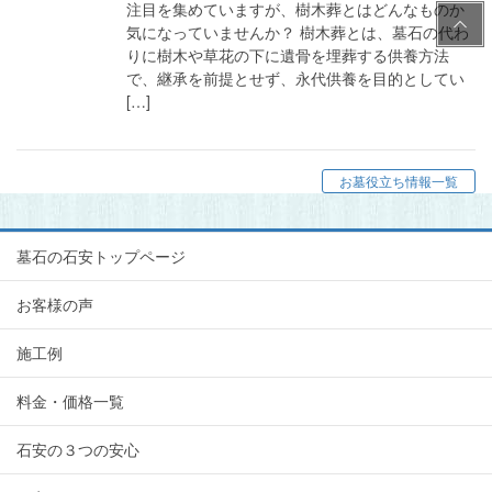
注目を集めていますが、樹木葬とはどんなものか
PAG
気になっていませんか？ 樹木葬とは、墓石の代わ
E
りに樹木や草花の下に遺骨を埋葬する供養方法
TOP
で、継承を前提とせず、永代供養を目的としてい
[…]
お墓役立ち情報一覧
墓石の石安トップページ
お客様の声
施工例
料金・価格一覧
石安の３つの安心