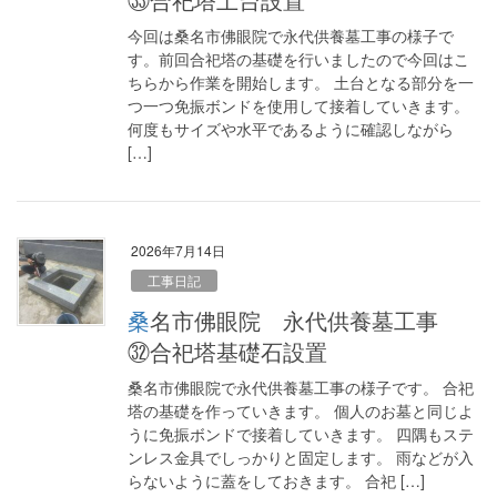
今回は桑名市佛眼院で永代供養墓工事の様子で
す。前回合祀塔の基礎を行いましたので今回はこ
ちらから作業を開始します。 土台となる部分を一
つ一つ免振ボンドを使用して接着していきます。
何度もサイズや水平であるように確認しながら
[…]
2026年7月14日
工事日記
桑名市佛眼院 永代供養墓工事
㉜合祀塔基礎石設置
桑名市佛眼院で永代供養墓工事の様子です。 合祀
塔の基礎を作っていきます。 個人のお墓と同じよ
うに免振ボンドで接着していきます。 四隅もステ
ンレス金具でしっかりと固定します。 雨などが入
らないように蓋をしておきます。 合祀 […]