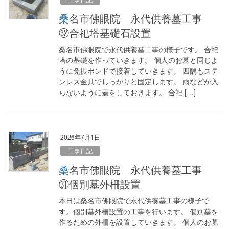
桑名市佛眼院 永代供養墓工事
㉜合祀塔基礎石設置
桑名市佛眼院で永代供養墓工事の様子です。 合祀
塔の基礎を作っていきます。 個人のお墓と同じよ
うに免振ボンドで接着していきます。 四隅もステ
ンレス金具でしっかりと固定します。 雨などが入
らないように蓋をしておきます。 合祀 […]
2026年7月1日
工事日記
桑名市佛眼院 永代供養墓工事
㉛個別墓外柵設置
本日は桑名市佛眼院で永代供養墓工事の様子で
す。個別墓外柵設置の工事を行います。 個別墓を
作るための外柵を設置していきます。 個人のお墓