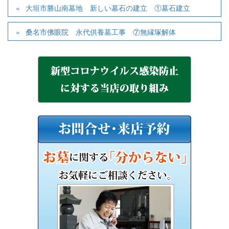
大垣市勝山南墓地 新しい墓石の建立 ①墓石建立
桑名市佛眼院 永代供養墓工事 ⑦無縁塚解体