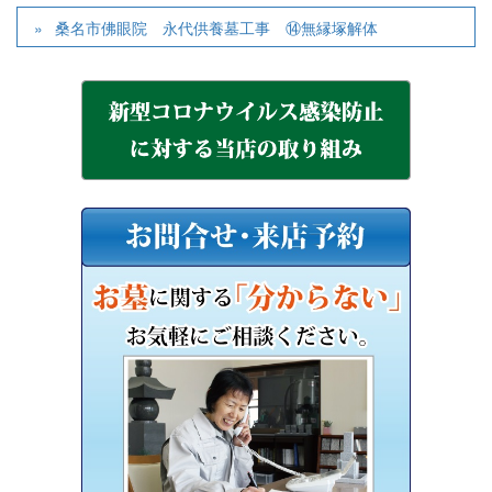
桑名市佛眼院 永代供養墓工事 ⑭無縁塚解体