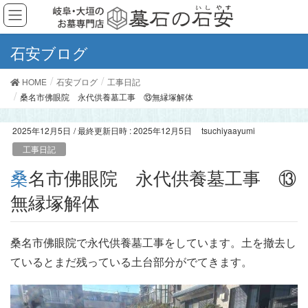
石安ブログ
HOME
石安ブログ
工事日記
桑名市佛眼院 永代供養墓工事 ⑬無縁塚解体
2025年12月5日
/ 最終更新日時 :
2025年12月5日
tsuchiyaayumi
工事日記
桑名市佛眼院 永代供養墓工事 ⑬
無縁塚解体
桑名市佛眼院で永代供養墓工事をしています。土を撤去し
ているとまだ残っている土台部分がでてきます。