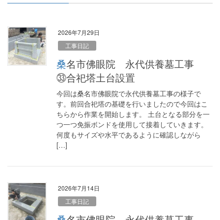
2026年7月29日
工事日記
桑名市佛眼院 永代供養墓工事
㉝合祀塔土台設置
今回は桑名市佛眼院で永代供養墓工事の様子で
す。前回合祀塔の基礎を行いましたので今回はこ
ちらから作業を開始します。 土台となる部分を一
つ一つ免振ボンドを使用して接着していきます。
何度もサイズや水平であるように確認しながら
[…]
2026年7月14日
工事日記
桑名市佛眼院 永代供養墓工事