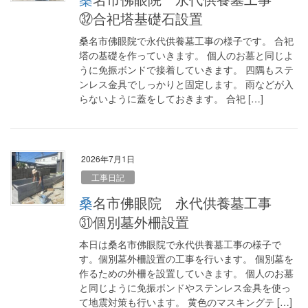
㉜合祀塔基礎石設置
桑名市佛眼院で永代供養墓工事の様子です。 合祀
塔の基礎を作っていきます。 個人のお墓と同じよ
うに免振ボンドで接着していきます。 四隅もステ
ンレス金具でしっかりと固定します。 雨などが入
らないように蓋をしておきます。 合祀 […]
2026年7月1日
工事日記
桑名市佛眼院 永代供養墓工事
㉛個別墓外柵設置
本日は桑名市佛眼院で永代供養墓工事の様子で
す。個別墓外柵設置の工事を行います。 個別墓を
作るための外柵を設置していきます。 個人のお墓
と同じように免振ボンドやステンレス金具を使っ
て地震対策も行います。 黄色のマスキングテ […]