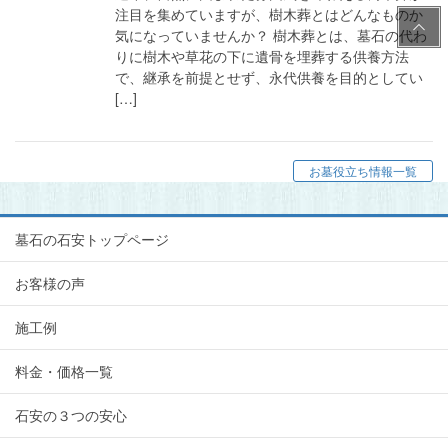
注目を集めていますが、樹木葬とはどんなものか
PAG
気になっていませんか？ 樹木葬とは、墓石の代わ
E
りに樹木や草花の下に遺骨を埋葬する供養方法
TOP
で、継承を前提とせず、永代供養を目的としてい
[…]
お墓役立ち情報一覧
墓石の石安トップページ
お客様の声
施工例
料金・価格一覧
石安の３つの安心