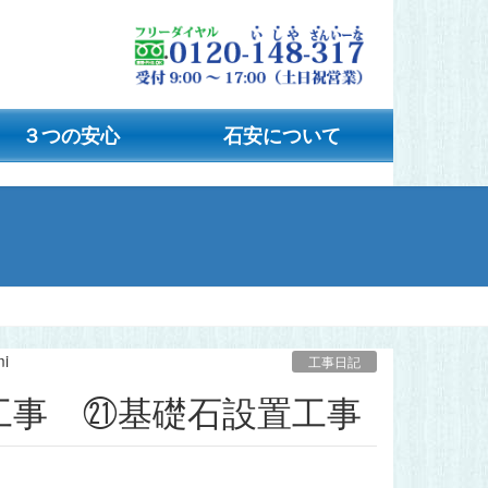
３つの安心
石安について
mi
工事日記
工事 ㉑基礎石設置工事