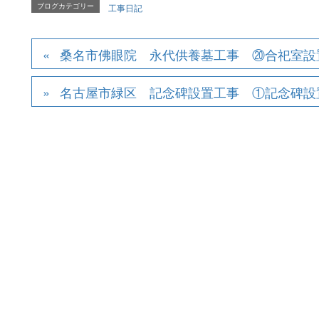
ブログカテゴリー
工事日記
桑名市佛眼院 永代供養墓工事 ⑳合祀室設
名古屋市緑区 記念碑設置工事 ①記念碑設