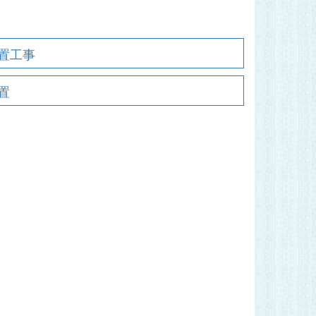
置工事
置