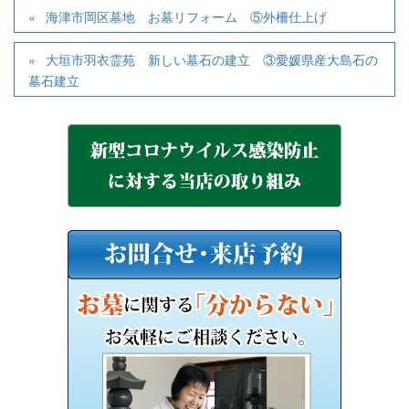
海津市岡区墓地 お墓リフォーム ⑤外柵仕上げ
大垣市羽衣霊苑 新しい墓石の建立 ③愛媛県産大島石の
墓石建立