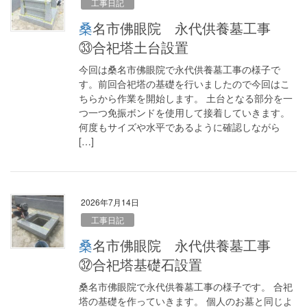
工事日記
桑名市佛眼院 永代供養墓工事
㉝合祀塔土台設置
今回は桑名市佛眼院で永代供養墓工事の様子で
す。前回合祀塔の基礎を行いましたので今回はこ
ちらから作業を開始します。 土台となる部分を一
つ一つ免振ボンドを使用して接着していきます。
何度もサイズや水平であるように確認しながら
[…]
2026年7月14日
工事日記
桑名市佛眼院 永代供養墓工事
㉜合祀塔基礎石設置
桑名市佛眼院で永代供養墓工事の様子です。 合祀
塔の基礎を作っていきます。 個人のお墓と同じよ