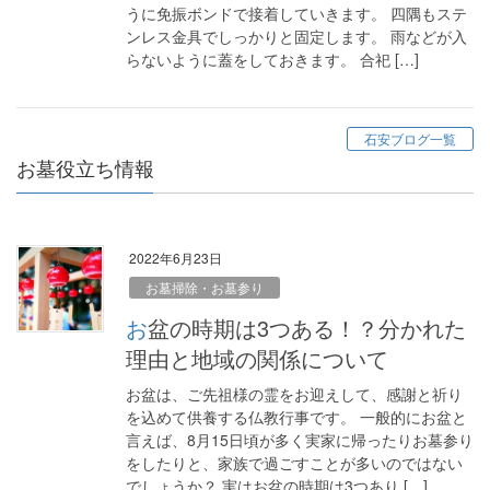
うに免振ボンドで接着していきます。 四隅もステ
ンレス金具でしっかりと固定します。 雨などが入
らないように蓋をしておきます。 合祀 […]
石安ブログ一覧
お墓役立ち情報
2022年6月23日
お墓掃除・お墓参り
お盆の時期は3つある！？分かれた
理由と地域の関係について
お盆は、ご先祖様の霊をお迎えして、感謝と祈り
を込めて供養する仏教行事です。 一般的にお盆と
言えば、8月15日頃が多く実家に帰ったりお墓参り
をしたりと、家族で過ごすことが多いのではない
でしょうか？ 実はお盆の時期は3つあり […]