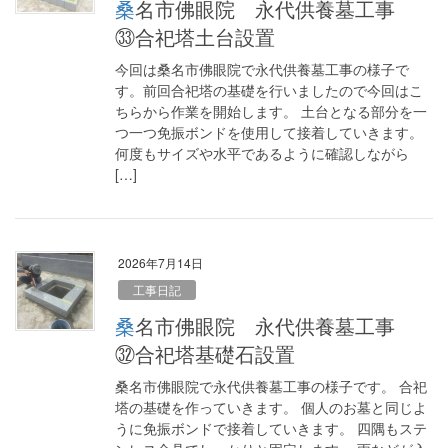
桑名市佛眼院 永代供養墓工事
㉝合祀塔土台設置
今回は桑名市佛眼院で永代供養墓工事の様子で
す。前回合祀塔の基礎を行いましたので今回はこ
ちらから作業を開始します。 土台となる部分を一
つ一つ免振ボンドを使用して接着していきます。
何度もサイズや水平であるように確認しながら
[…]
2026年7月14日
工事日記
桑名市佛眼院 永代供養墓工事
㉜合祀塔基礎石設置
桑名市佛眼院で永代供養墓工事の様子です。 合祀
塔の基礎を作っていきます。 個人のお墓と同じよ
うに免振ボンドで接着していきます。 四隅もステ