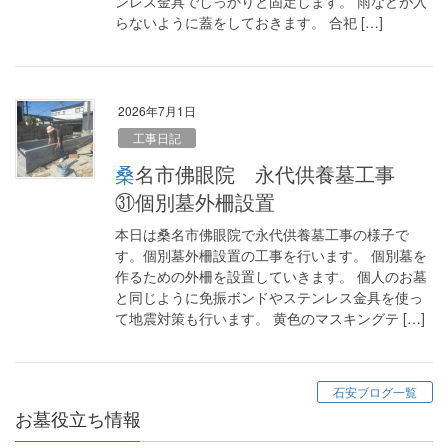
ンレス金具でしっかりと固定します。 雨などが入
らないように蓋をしておきます。 合祀 […]
2026年7月1日
工事日記
桑名市佛眼院 永代供養墓工事
㉛個別墓外柵設置
本日は桑名市佛眼院で永代供養墓工事の様子で
す。個別墓外柵設置の工事を行います。 個別墓を
作るための外柵を設置していきます。 個人のお墓
と同じように免振ボンドやステンレス金具を使っ
て地震対策も行います。 黄色のマスキングテ […]
石安ブログ一覧
お墓役立ち情報