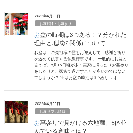
2022年6月23日
お墓掃除・お墓参り
お盆の時期は3つある！？分かれた
理由と地域の関係について
お盆は、ご先祖様の霊をお迎えして、感謝と祈り
を込めて供養する仏教行事です。 一般的にお盆と
言えば、8月15日頃が多く実家に帰ったりお墓参り
をしたりと、家族で過ごすことが多いのではない
でしょうか？ 実はお盆の時期は3つあり […]
2022年6月23日
お墓 役立ち情報
お墓参りで見かける六地蔵。6体並
んでいる意味とは？