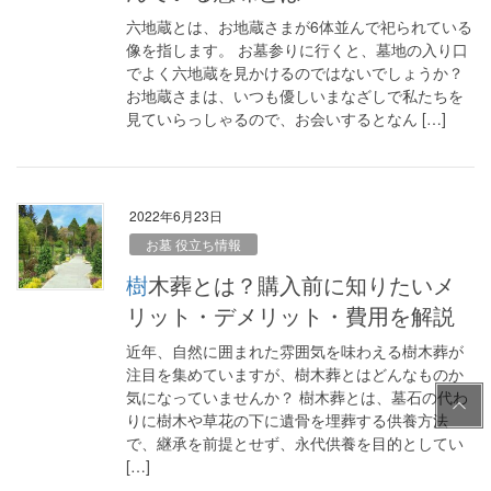
六地蔵とは、お地蔵さまが6体並んで祀られている
像を指します。 お墓参りに行くと、墓地の入り口
でよく六地蔵を見かけるのではないでしょうか？
お地蔵さまは、いつも優しいまなざしで私たちを
見ていらっしゃるので、お会いするとなん […]
2022年6月23日
お墓 役立ち情報
樹木葬とは？購入前に知りたいメ
リット・デメリット・費用を解説
近年、自然に囲まれた雰囲気を味わえる樹木葬が
注目を集めていますが、樹木葬とはどんなものか
PAG
気になっていませんか？ 樹木葬とは、墓石の代わ
E
りに樹木や草花の下に遺骨を埋葬する供養方法
TOP
で、継承を前提とせず、永代供養を目的としてい
[…]