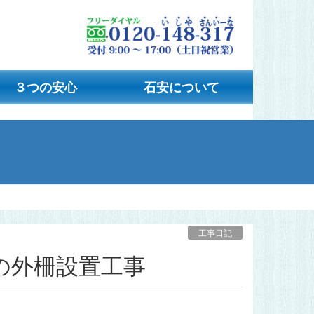
３つの安心
石安について
工事日記
の外柵設置工事