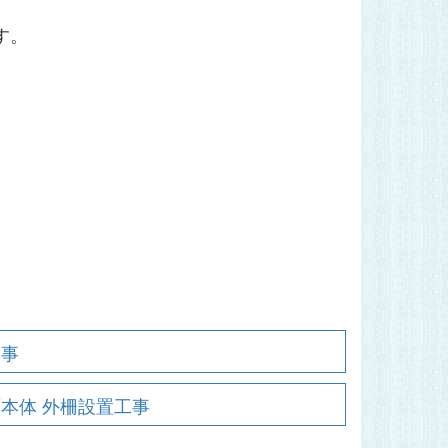
す。
工事
本体 外柵設置工事