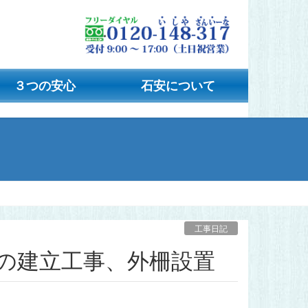
３つの安心
石安について
工事日記
石の建立工事、外柵設置