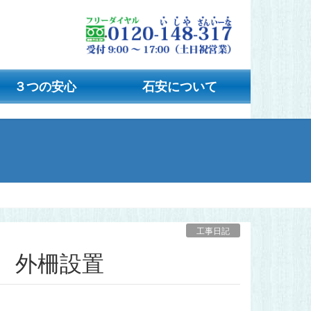
３つの安心
石安について
工事日記
備、外柵設置