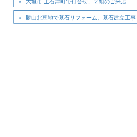
大垣市 上石津町で打合せ、２組のご来店
勝山北墓地で墓石リフォーム、墓石建立工事