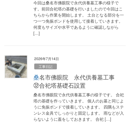
今回は桑名市佛眼院で永代供養墓工事の様子で
す。前回合祀塔の基礎を行いましたので今回はこ
ちらから作業を開始します。 土台となる部分を一
つ一つ免振ボンドを使用して接着していきます。
何度もサイズや水平であるように確認しながら
[…]
2026年7月14日
工事日記
桑名市佛眼院 永代供養墓工事
㉜合祀塔基礎石設置
桑名市佛眼院で永代供養墓工事の様子です。 合祀
塔の基礎を作っていきます。 個人のお墓と同じよ
うに免振ボンドで接着していきます。 四隅もステ
ンレス金具でしっかりと固定します。 雨などが入
らないように蓋をしておきます。 合祀 […]