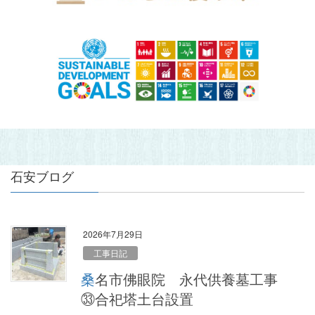
石安ブログ
2026年7月29日
工事日記
桑名市佛眼院 永代供養墓工事
㉝合祀塔土台設置