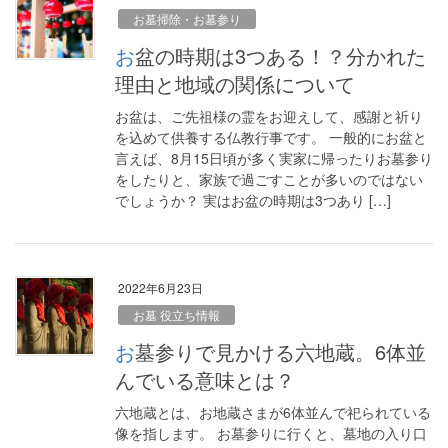
お墓掃除・お墓参り
お盆の時期は3つある！？分かれた
理由と地域の関係について
お盆は、ご先祖様の霊をお迎えして、感謝と祈り
を込めて供養する仏教行事です。 一般的にお盆と
言えば、8月15日頃が多く実家に帰ったりお墓参り
をしたりと、家族で過ごすことが多いのではない
でしょうか？ 実はお盆の時期は3つあり […]
2022年6月23日
お墓 役立ち情報
お墓参りで見かける六地蔵。6体並
んでいる意味とは？
六地蔵とは、お地蔵さまが6体並んで祀られている
像を指します。 お墓参りに行くと、墓地の入り口