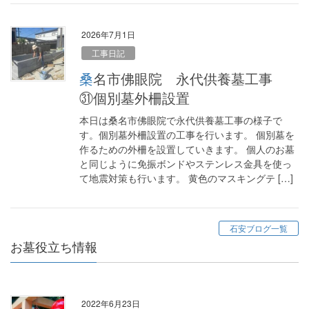
2026年7月1日
工事日記
桑名市佛眼院 永代供養墓工事
㉛個別墓外柵設置
本日は桑名市佛眼院で永代供養墓工事の様子で
す。個別墓外柵設置の工事を行います。 個別墓を
作るための外柵を設置していきます。 個人のお墓
と同じように免振ボンドやステンレス金具を使っ
て地震対策も行います。 黄色のマスキングテ […]
石安ブログ一覧
お墓役立ち情報
2022年6月23日