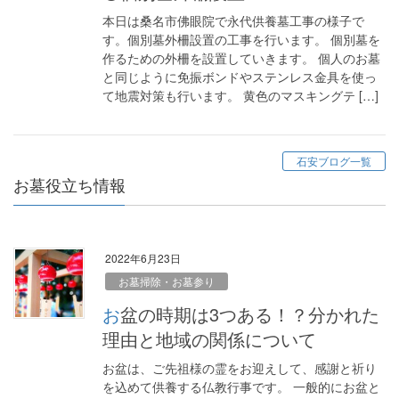
本日は桑名市佛眼院で永代供養墓工事の様子で
す。個別墓外柵設置の工事を行います。 個別墓を
作るための外柵を設置していきます。 個人のお墓
と同じように免振ボンドやステンレス金具を使っ
て地震対策も行います。 黄色のマスキングテ […]
石安ブログ一覧
お墓役立ち情報
2022年6月23日
お墓掃除・お墓参り
お盆の時期は3つある！？分かれた
理由と地域の関係について
お盆は、ご先祖様の霊をお迎えして、感謝と祈り
を込めて供養する仏教行事です。 一般的にお盆と