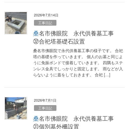
2026年7月14日
工事日記
桑名市佛眼院 永代供養墓工事
㉜合祀塔基礎石設置
桑名市佛眼院で永代供養墓工事の様子です。 合祀
塔の基礎を作っていきます。 個人のお墓と同じよ
うに免振ボンドで接着していきます。 四隅もステ
ンレス金具でしっかりと固定します。 雨などが入
らないように蓋をしておきます。 合祀 […]
2026年7月1日
工事日記
桑名市佛眼院 永代供養墓工事
㉛個別墓外柵設置