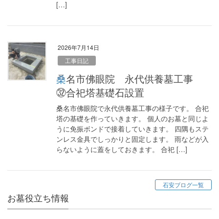
[…]
2026年7月14日
工事日記
桑名市佛眼院 永代供養墓工事
㉜合祀塔基礎石設置
桑名市佛眼院で永代供養墓工事の様子です。 合祀
塔の基礎を作っていきます。 個人のお墓と同じよ
うに免振ボンドで接着していきます。 四隅もステ
ンレス金具でしっかりと固定します。 雨などが入
らないように蓋をしておきます。 合祀 […]
石安ブログ一覧
お墓役立ち情報