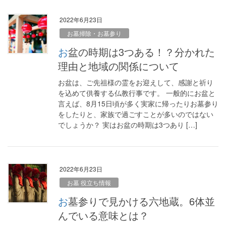
2022年6月23日
お墓掃除・お墓参り
お盆の時期は3つある！？分かれた
理由と地域の関係について
お盆は、ご先祖様の霊をお迎えして、感謝と祈り
を込めて供養する仏教行事です。 一般的にお盆と
言えば、8月15日頃が多く実家に帰ったりお墓参り
をしたりと、家族で過ごすことが多いのではない
でしょうか？ 実はお盆の時期は3つあり […]
2022年6月23日
お墓 役立ち情報
お墓参りで見かける六地蔵。6体並
んでいる意味とは？