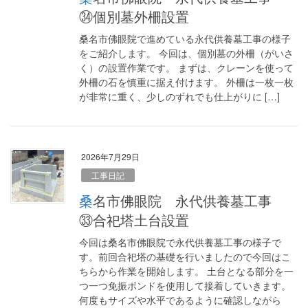
㉞個別墓外柵設置
桑名市佛眼院で進めている永代供養墓工事の様子
をご紹介します。 今回は、個別墓の外柵（がいさ
く）の設置作業です。 まずは、クレーンを使って
外柵の石を慎重に据え付けます。 外柵は一枚一枚
が非常に重く、少しのずれでも仕上がりに […]
2026年7月29日
工事日記
桑名市佛眼院 永代供養墓工事
㉝合祀塔土台設置
今回は桑名市佛眼院で永代供養墓工事の様子で
す。前回合祀塔の基礎を行いましたので今回はこ
ちらから作業を開始します。 土台となる部分を一
つ一つ免振ボンドを使用して接着していきます。
何度もサイズや水平であるように確認しながら