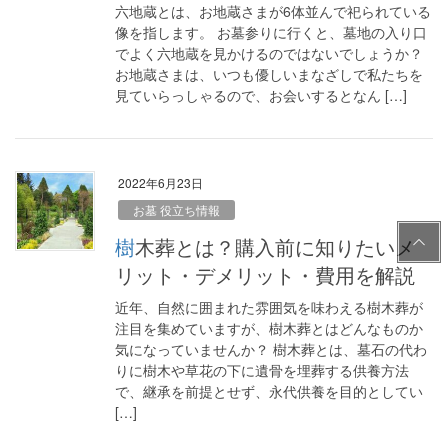
六地蔵とは、お地蔵さまが6体並んで祀られている
像を指します。 お墓参りに行くと、墓地の入り口
でよく六地蔵を見かけるのではないでしょうか？
お地蔵さまは、いつも優しいまなざしで私たちを
見ていらっしゃるので、お会いするとなん […]
2022年6月23日
お墓 役立ち情報
PAG
樹木葬とは？購入前に知りたいメ
E
リット・デメリット・費用を解説
TOP
近年、自然に囲まれた雰囲気を味わえる樹木葬が
注目を集めていますが、樹木葬とはどんなものか
気になっていませんか？ 樹木葬とは、墓石の代わ
りに樹木や草花の下に遺骨を埋葬する供養方法
で、継承を前提とせず、永代供養を目的としてい
[…]