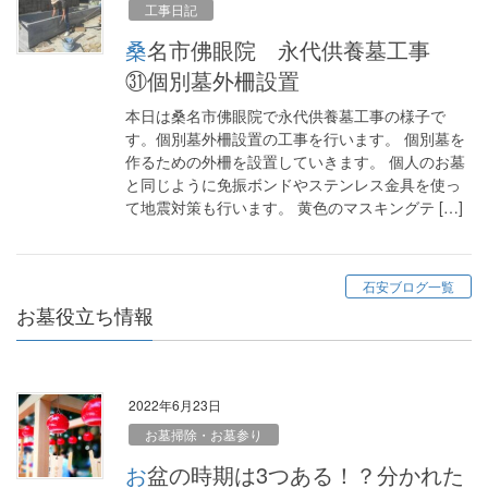
工事日記
桑名市佛眼院 永代供養墓工事
㉛個別墓外柵設置
本日は桑名市佛眼院で永代供養墓工事の様子で
す。個別墓外柵設置の工事を行います。 個別墓を
作るための外柵を設置していきます。 個人のお墓
と同じように免振ボンドやステンレス金具を使っ
て地震対策も行います。 黄色のマスキングテ […]
石安ブログ一覧
お墓役立ち情報
2022年6月23日
お墓掃除・お墓参り
お盆の時期は3つある！？分かれた