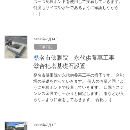
つ一つ免振ボンドを使用して接着していきます。
何度もサイズや水平であるように確認しながら
[…]
2026年7月14日
工事日記
桑名市佛眼院 永代供養墓工事
㉜合祀塔基礎石設置
桑名市佛眼院で永代供養墓工事の様子です。 合祀
塔の基礎を作っていきます。 個人のお墓と同じよ
うに免振ボンドで接着していきます。 四隅もステ
ンレス金具でしっかりと固定します。 雨などが入
らないように蓋をしておきます。 合祀 […]
2026年7月1日