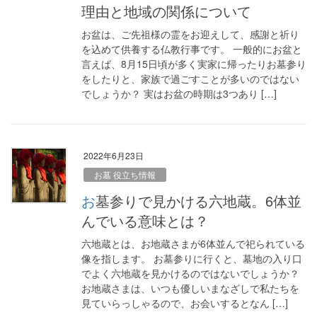
理由と地域の関係について
お盆は、ご先祖様の霊をお迎えして、感謝と祈り
を込めて供養する仏教行事です。 一般的にお盆と
言えば、8月15日頃が多く実家に帰ったりお墓参り
をしたりと、家族で過ごすことが多いのではない
でしょうか？ 実はお盆の時期は3つあり […]
2022年6月23日
お墓 役立ち情報
お墓参りで見かける六地蔵。6体並
んでいる意味とは？
六地蔵とは、お地蔵さまが6体並んで祀られている
像を指します。 お墓参りに行くと、墓地の入り口
でよく六地蔵を見かけるのではないでしょうか？
お地蔵さまは、いつも優しいまなざしで私たちを
見ていらっしゃるので、お会いするとなん […]