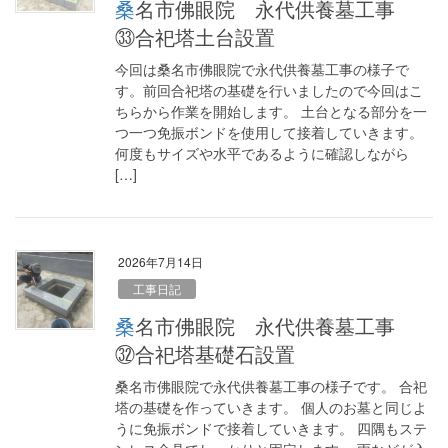
桑名市佛眼院 永代供養墓工事
㉝合祀塔土台設置
今回は桑名市佛眼院で永代供養墓工事の様子で
す。前回合祀塔の基礎を行いましたので今回はこ
ちらから作業を開始します。 土台となる部分を一
つ一つ免振ボンドを使用して接着していきます。
何度もサイズや水平であるように確認しながら
[…]
2026年7月14日
工事日記
桑名市佛眼院 永代供養墓工事
㉜合祀塔基礎石設置
桑名市佛眼院で永代供養墓工事の様子です。 合祀
塔の基礎を作っていきます。 個人のお墓と同じよ
うに免振ボンドで接着していきます。 四隅もステ