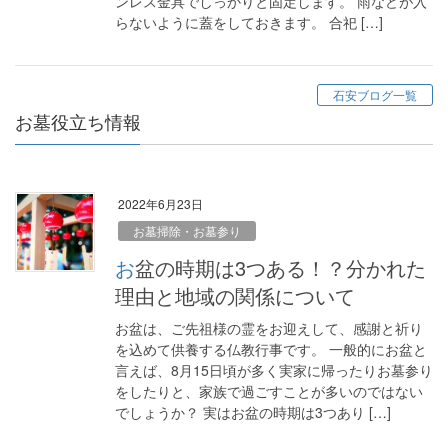
ンレス金具でしっかりと固定します。 雨などが入
らないように蓋をしておきます。 合祀 […]
石安ブログ一覧
お墓役立ち情報
2022年6月23日
お墓掃除・お墓参り
お盆の時期は3つある！？分かれた
理由と地域の関係について
お盆は、ご先祖様の霊をお迎えして、感謝と祈り
を込めて供養する仏教行事です。 一般的にお盆と
言えば、8月15日頃が多く実家に帰ったりお墓参り
をしたりと、家族で過ごすことが多いのではない
でしょうか？ 実はお盆の時期は3つあり […]