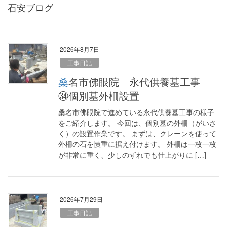
石安ブログ
2026年8月7日
工事日記
桑名市佛眼院 永代供養墓工事
㉞個別墓外柵設置
桑名市佛眼院で進めている永代供養墓工事の様子
をご紹介します。 今回は、個別墓の外柵（がいさ
く）の設置作業です。 まずは、クレーンを使って
外柵の石を慎重に据え付けます。 外柵は一枚一枚
が非常に重く、少しのずれでも仕上がりに […]
2026年7月29日
工事日記