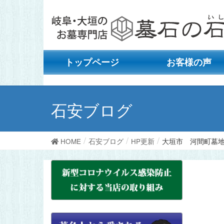
トップページ
お客様の声
石安ブログ
HOME
石安ブログ
HP更新
大垣市 河間町墓