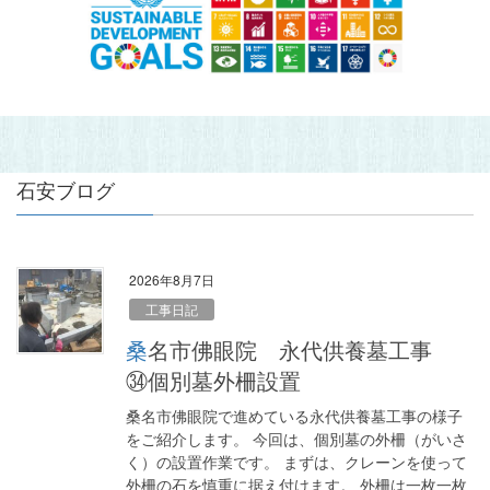
石安ブログ
2026年8月7日
工事日記
桑名市佛眼院 永代供養墓工事
㉞個別墓外柵設置
桑名市佛眼院で進めている永代供養墓工事の様子
をご紹介します。 今回は、個別墓の外柵（がいさ
く）の設置作業です。 まずは、クレーンを使って
外柵の石を慎重に据え付けます。 外柵は一枚一枚