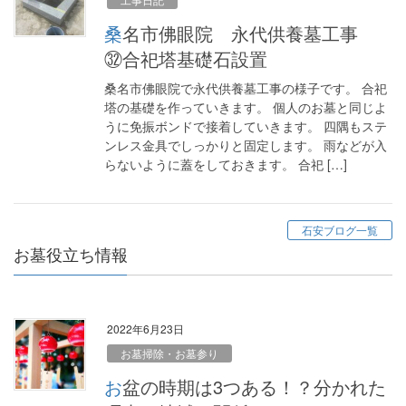
桑名市佛眼院 永代供養墓工事
㉜合祀塔基礎石設置
桑名市佛眼院で永代供養墓工事の様子です。 合祀
塔の基礎を作っていきます。 個人のお墓と同じよ
うに免振ボンドで接着していきます。 四隅もステ
ンレス金具でしっかりと固定します。 雨などが入
らないように蓋をしておきます。 合祀 […]
石安ブログ一覧
お墓役立ち情報
2022年6月23日
お墓掃除・お墓参り
お盆の時期は3つある！？分かれた