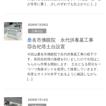
が非常に重く、少しのずれでも仕上がりに […]
2026年7月29日
工事日記
桑名市佛眼院 永代供養墓工事
㉝合祀塔土台設置
今回は桑名市佛眼院で永代供養墓工事の様子で
す。前回合祀塔の基礎を行いましたので今回はこ
ちらから作業を開始します。 土台となる部分を一
つ一つ免振ボンドを使用して接着していきます。
何度もサイズや水平であるように確認しながら
[…]
2026年7月14日
工事日記