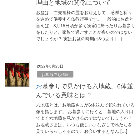
理由と地域の関係について
お盆は、ご先祖様の霊をお迎えして、感謝と祈り
を込めて供養する仏教行事です。 一般的にお盆と
言えば、8月15日頃が多く実家に帰ったりお墓参り
をしたりと、家族で過ごすことが多いのではない
でしょうか？ 実はお盆の時期は3つあり […]
2022年6月23日
お墓 役立ち情報
お墓参りで見かける六地蔵。6体並
んでいる意味とは？
六地蔵とは、お地蔵さまが6体並んで祀られている
像を指します。 お墓参りに行くと、墓地の入り口
でよく六地蔵を見かけるのではないでしょうか？
お地蔵さまは、いつも優しいまなざしで私たちを
見ていらっしゃるので、お会いするとなん […]