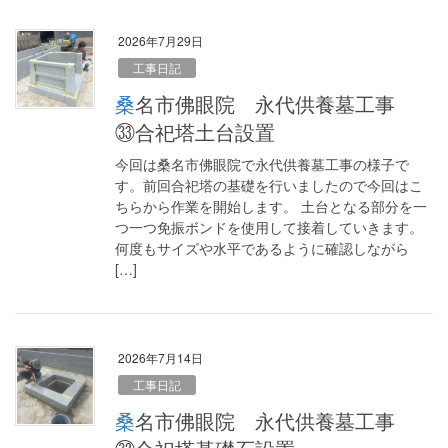
2026年7月29日
工事日記
桑名市佛眼院 永代供養墓工事
㉝合祀塔土台設置
今回は桑名市佛眼院で永代供養墓工事の様子で
す。前回合祀塔の基礎を行いましたので今回はこ
ちらから作業を開始します。 土台となる部分を一
つ一つ免振ボンドを使用して接着していきます。
何度もサイズや水平であるように確認しながら
[…]
2026年7月14日
工事日記
桑名市佛眼院 永代供養墓工事