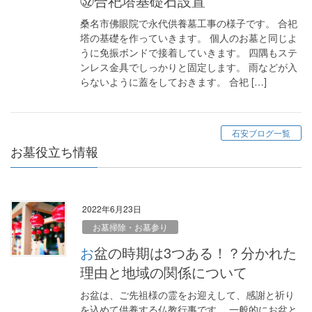
㉜合祀塔基礎石設置
桑名市佛眼院で永代供養墓工事の様子です。 合祀
塔の基礎を作っていきます。 個人のお墓と同じよ
うに免振ボンドで接着していきます。 四隅もステ
ンレス金具でしっかりと固定します。 雨などが入
らないように蓋をしておきます。 合祀 […]
石安ブログ一覧
お墓役立ち情報
2022年6月23日
お墓掃除・お墓参り
お盆の時期は3つある！？分かれた
理由と地域の関係について
お盆は、ご先祖様の霊をお迎えして、感謝と祈り
を込めて供養する仏教行事です。 一般的にお盆と