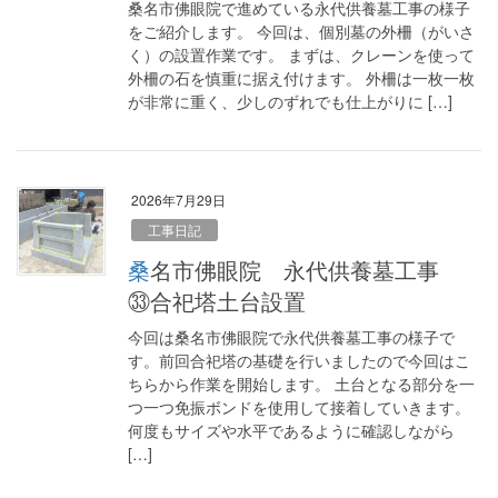
桑名市佛眼院で進めている永代供養墓工事の様子
をご紹介します。 今回は、個別墓の外柵（がいさ
く）の設置作業です。 まずは、クレーンを使って
外柵の石を慎重に据え付けます。 外柵は一枚一枚
が非常に重く、少しのずれでも仕上がりに […]
2026年7月29日
工事日記
桑名市佛眼院 永代供養墓工事
㉝合祀塔土台設置
今回は桑名市佛眼院で永代供養墓工事の様子で
す。前回合祀塔の基礎を行いましたので今回はこ
ちらから作業を開始します。 土台となる部分を一
つ一つ免振ボンドを使用して接着していきます。
何度もサイズや水平であるように確認しながら
[…]