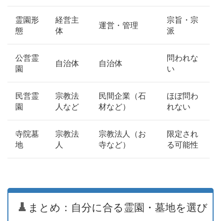
霊園形
経営主
宗旨・宗
運営・管理
態
体
派
公営霊
問われな
自治体
自治体
園
い
民営霊
宗教法
民間企業（石
ほぼ問わ
園
人など
材など）
れない
寺院墓
宗教法
宗教法人（お
限定され
地
人
寺など）
る可能性
まとめ：自分に合る霊園・墓地を選び