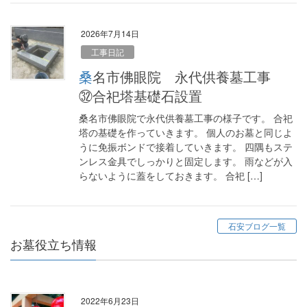
2026年7月14日
工事日記
桑名市佛眼院 永代供養墓工事
㉜合祀塔基礎石設置
桑名市佛眼院で永代供養墓工事の様子です。 合祀
塔の基礎を作っていきます。 個人のお墓と同じよ
うに免振ボンドで接着していきます。 四隅もステ
ンレス金具でしっかりと固定します。 雨などが入
らないように蓋をしておきます。 合祀 […]
石安ブログ一覧
お墓役立ち情報
2022年6月23日