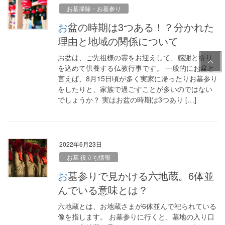
お墓掃除・お墓参り
お盆の時期は3つある！？分かれた
理由と地域の関係について
PAG
お盆は、ご先祖様の霊をお迎えして、感謝と祈り
E
を込めて供養する仏教行事です。 一般的にお盆と
言えば、8月15日頃が多く実家に帰ったりお墓参り
TOP
をしたりと、家族で過ごすことが多いのではない
でしょうか？ 実はお盆の時期は3つあり […]
2022年6月23日
お墓 役立ち情報
お墓参りで見かける六地蔵。6体並
んでいる意味とは？
六地蔵とは、お地蔵さまが6体並んで祀られている
像を指します。 お墓参りに行くと、墓地の入り口