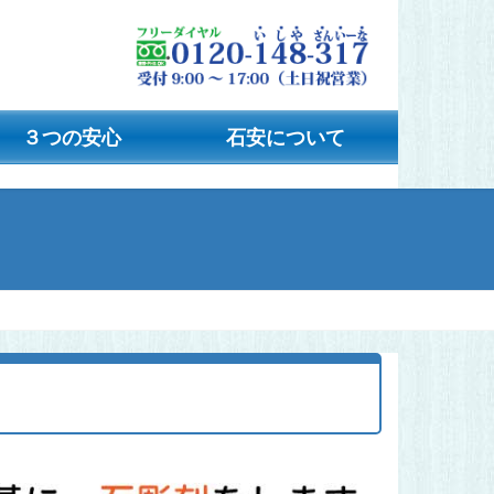
３つの安心
石安について