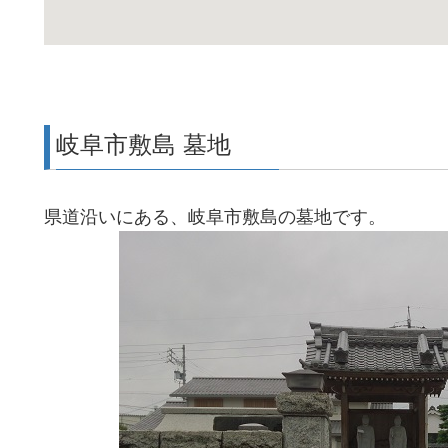
岐阜市敷島 墓地
県道沿いにある、岐阜市敷島の墓地です。