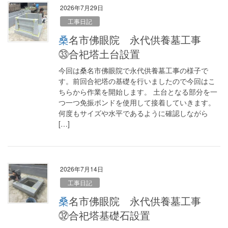
2026年7月29日
工事日記
桑名市佛眼院 永代供養墓工事
㉝合祀塔土台設置
今回は桑名市佛眼院で永代供養墓工事の様子で
す。前回合祀塔の基礎を行いましたので今回はこ
ちらから作業を開始します。 土台となる部分を一
つ一つ免振ボンドを使用して接着していきます。
何度もサイズや水平であるように確認しながら
[…]
2026年7月14日
工事日記
桑名市佛眼院 永代供養墓工事
㉜合祀塔基礎石設置