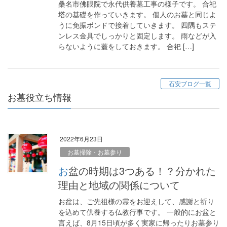
桑名市佛眼院で永代供養墓工事の様子です。 合祀
塔の基礎を作っていきます。 個人のお墓と同じよ
うに免振ボンドで接着していきます。 四隅もステ
ンレス金具でしっかりと固定します。 雨などが入
らないように蓋をしておきます。 合祀 […]
石安ブログ一覧
お墓役立ち情報
2022年6月23日
お墓掃除・お墓参り
お盆の時期は3つある！？分かれた
理由と地域の関係について
お盆は、ご先祖様の霊をお迎えして、感謝と祈り
を込めて供養する仏教行事です。 一般的にお盆と
言えば、8月15日頃が多く実家に帰ったりお墓参り