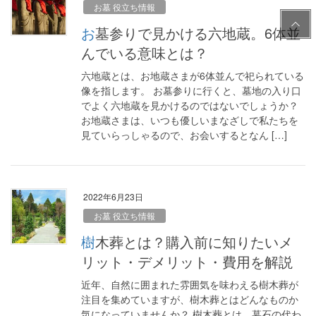
お墓 役立ち情報
PAG
お墓参りで見かける六地蔵。6体並
E
TOP
んでいる意味とは？
六地蔵とは、お地蔵さまが6体並んで祀られている
像を指します。 お墓参りに行くと、墓地の入り口
でよく六地蔵を見かけるのではないでしょうか？
お地蔵さまは、いつも優しいまなざしで私たちを
見ていらっしゃるので、お会いするとなん […]
2022年6月23日
お墓 役立ち情報
樹木葬とは？購入前に知りたいメ
リット・デメリット・費用を解説
近年、自然に囲まれた雰囲気を味わえる樹木葬が
注目を集めていますが、樹木葬とはどんなものか
気になっていませんか？ 樹木葬とは、墓石の代わ