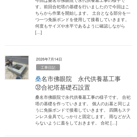
今回は桑名市佛眼院で永代供養墓工事の様子で
す。前回合祀塔の基礎を行いましたので今回はこ
ちらから作業を開始します。 土台となる部分を一
つ一つ免振ボンドを使用して接着していきます。
何度もサイズや水平であるように確認しながら
[…]
2026年7月14日
工事日記
桑名市佛眼院 永代供養墓工事
㉜合祀塔基礎石設置
桑名市佛眼院で永代供養墓工事の様子です。 合祀
塔の基礎を作っていきます。 個人のお墓と同じよ
うに免振ボンドで接着していきます。 四隅もステ
ンレス金具でしっかりと固定します。 雨などが入
らないように蓋をしておきます。 合祀 […]