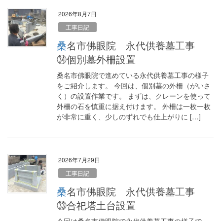
2026年8月7日
工事日記
桑名市佛眼院 永代供養墓工事
㉞個別墓外柵設置
桑名市佛眼院で進めている永代供養墓工事の様子
をご紹介します。 今回は、個別墓の外柵（がいさ
く）の設置作業です。 まずは、クレーンを使って
外柵の石を慎重に据え付けます。 外柵は一枚一枚
が非常に重く、少しのずれでも仕上がりに […]
2026年7月29日
工事日記
桑名市佛眼院 永代供養墓工事
㉝合祀塔土台設置